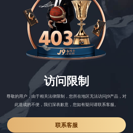
访问限制
尊敬的用户，由于相关法律限制，您所在地区无法访问J9产品，对
此造成的不便，我们深表歉意，您如有疑问请联系客服。
联系客服